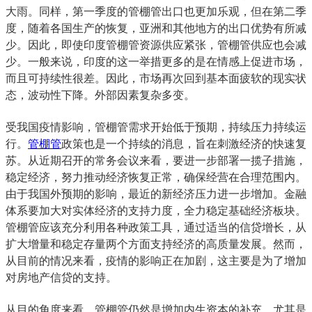
大雨。同样，第一季度的管棚管出口也更加乐观，但在第二季
度，随着各国生产的恢复，亚洲和其他地方的出口优势有所减
少。因此，即使印度管棚管资源供应紧张，管棚管供应也会减
少。一般来说，印度的这一举措更多的是在情感上促进市场，
而且可持续性很差。因此，市场再次回到基本面疲软的现实状
态，波动性下降。外部因素复杂多变。
受我国疫情影响，管棚管需求开始低于预期，持续压力持续运
行。
管棚管
政策也是一个持续的消息，旨在刺激经济的快速复
苏。从近期召开的常务会议来看，要进一步部署一揽子措施，
稳定经济，努力推动经济恢复正常，确保经营在合理范围内。
由于我国外预期的影响，最近的新经济压力进一步增加。金融
体系要加大对实体经济的支持力度，全力稳定基础经济板块。
管棚管应该充分利用各种政策工具，通过适当的信贷增长，从
扩大增量和稳定存量两个方面支持经济的高质量发展。然而，
从目前的情况来看，疫情的影响正在加剧，这主要是为了增加
对房地产信贷的支持。
从目的角度来看，管棚管仍然是增加内生资本的补充，尤其是