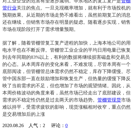
对工业企业的危害有望逐步减弱。华东地区的复工复产是
管棚
管行业
关注的焦点。一旦兑现概率增加，就有利于市场投机的
预期效果。从近期的市场走势不难看出，虽然前期复工的消息
还在继续，但销售市场存在明显的疑虑。随着逐步实现，销售
市场在现阶段打开了需求增量预期。
据了解，随着管棚管复工复产进程的加快，上海本地公司的用
电水平也在不断反弹。管棚管工业企业的平均日用电量已恢复
到去年同期的83%以上，有利的数据将继续损害磁盘和交易员
的心态。从本周库存的变化来看，不难发现，尽管本周有一个
底部阅读，但管棚管总体需求仍然不稳定，库存下降缓慢。尽
管中国东部一直在鼓励增加和恢复生产，但热量的缓慢下降反
映了当前需求的不足，但也增加了市场的观望情绪。因此，从
本周价格波动的角度来看，虽然市场已经走出了底部建设，但
需求的不稳定性仍然是过去两天的市场趋势。
管棚管现货
市场
难以持平，受需求疲软的影响，现货涨幅相对收窄，重点仍然
是交易增加后的上涨
2020.08.26 人气：
2
评论：
0