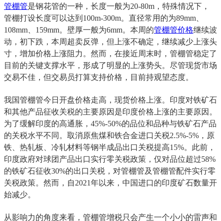
管棚管
是钢花管的一种，长度一般为20-80m，特殊情况下，
管棚打设长度可以达到100m-300m。直径常用的为89mm、
108mm、159mm。壁厚一般为6mm。本周的
管棚管价格
继续波
动，初下跌，本周超卖反弹，但上涨不确定，继续减少上涨头
寸，增加价格上涨阻力。然而，在接近周末时，管棚管稳定了
目前的关键支撑水平，形成了明显的上涨势头。尽管现货市场
交易不佳，但交易员打算支持价格，目前持观望态度。
我国管棚管今日开盘价格走高，现货价格上涨。印度对铁矿石
和其他产品征收关税的主要原因是印度价格上涨的主要原因。
为了缓解印度的高通胀，45%-50%的品位和品种与铁矿石产品
的关税水平不同。取消原焦煤和铁合金进口关税2.5%-5%，原
铁、热轧板、冷轧材料等钢半成品出口关税提高15%。此前，
印度政府对球团产品出口实行零关税政策，仅对品位超过58%
的铁矿石征收30%的出口关税，对管棚管及管棚管配件实行零
关税政策。然而，自2021年以来，中国进口的印度矿石数量开
始减少。
从影响力的角度来看，管棚管增税只会产生一个小小的雷声和