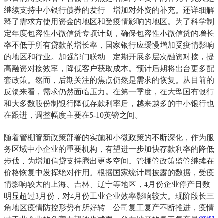
继续支持中小银行债券的发行，增加对外资的补充。还详细解
释了需求方使用资金的地区和受疫情影响的地区。为了科学制
定年度包容性小微信贷专项计划，确保包容性小微信贷的增长
率不低于所有贷款的增长率，国家银行应缓慢增加受疫情影响
的地区和行业。加强部门联动，定期开展多层次融资对接，提
高融资对接效率，降低客户获取成本。预计后期将出台更多配
套政策。然而，后期关注的焦点仍然是需求的恢复。从目前的
反馈来看，需求仍然面临压力。在第一季度，在大型国有银行
和大多数股份制银行降低存款利率后，越来越多的中小银行也
在跟进，调整幅度主要在5-10英镑之间。
随着管棚管新政策部署的实施和小微政策的不断深化，作为服
务区域中小企业的重要机构，有望进一步加快存款利率的降低
步伐，为增加信贷支持腾出更多空间。管棚管政策监管继续在
价格恢复中发挥绝对作用。根据国家统计局披露的数据，受疫
情影响较大的上海、吉林、辽宁等地区，4月份企业停产日数
明显超过3月份，对4月份工业企业效率影响较大。现阶段长三
角地区疫情防控形势有所好转，公司复工复产不断推进，疫情