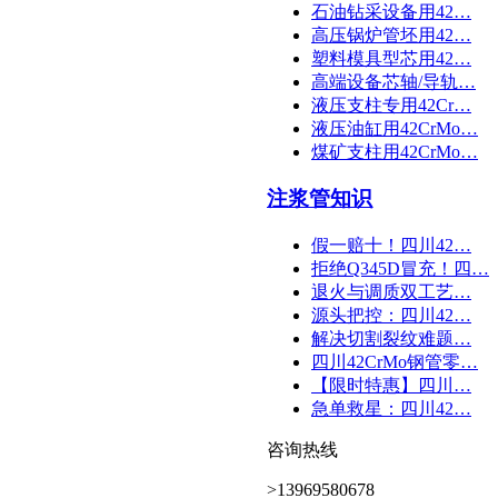
石油钻采设备用42…
高压锅炉管坯用42…
塑料模具型芯用42…
高端设备芯轴/导轨…
液压支柱专用42Cr…
液压油缸用42CrMo…
煤矿支柱用42CrMo…
注浆管知识
假一赔十！四川42…
拒绝Q345D冒充！四…
退火与调质双工艺…
源头把控：四川42…
解决切割裂纹难题…
四川42CrMo钢管零…
【限时特惠】四川…
急单救星：四川42…
咨询热线
>13969580678