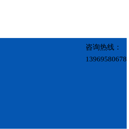
咨询热线：
13969580678