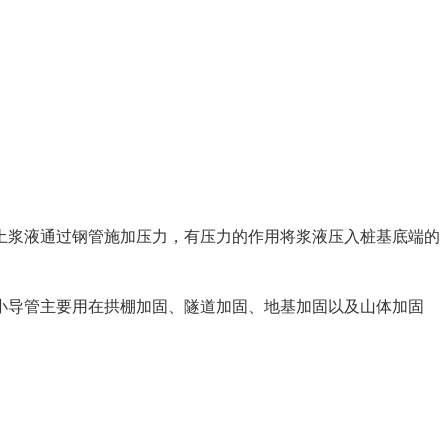
土浆液通过
钢管
施加压力，有压力的作用将浆液压入桩基底端的
小导管
主要用在拱棚加固、隧道加固、地基加固以及山体加固