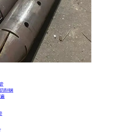
管
易切削钢
普遍
管
度