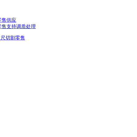
 零售供应
 零售支持调质处理
定尺切割零售