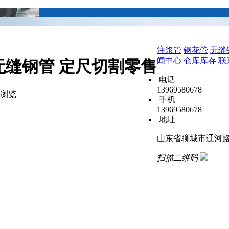
注浆管
钢花管
无缝
闻中心
仓库库存
联
壁无缝钢管 定尺切割零售
电话
13969580678
浏览
手机
13969580678
地址
山东省聊城市辽河路
扫描二维码