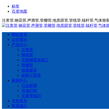
标签
百度地图
注浆管,钢花管,声测管,管棚管,地质跟管,管线管,锚杆管,气体
网站首页
公司简介
产品中心
注浆管
钢花管
无缝钢管深加工
管棚管
地质根管
超前小导管
新闻中心
行业新闻
市场行情
注浆管知识
仓库库存
联系我们