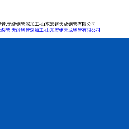
致裂管,无缝钢管深加工-山东宏钜天成钢管有限公司