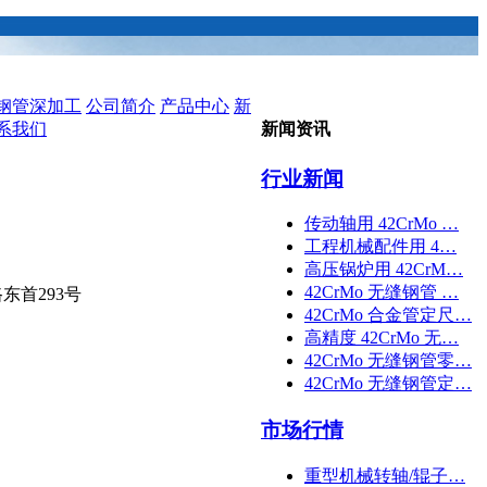
钢管深加工
公司简介
产品中心
新
系我们
新闻资讯
行业新闻
传动轴用 42CrMo …
工程机械配件用 4…
高压锅炉用 42CrM…
42CrMo 无缝钢管 …
东首293号
42CrMo 合金管定尺…
高精度 42CrMo 无…
42CrMo 无缝钢管零…
42CrMo 无缝钢管定…
市场行情
重型机械转轴/辊子…