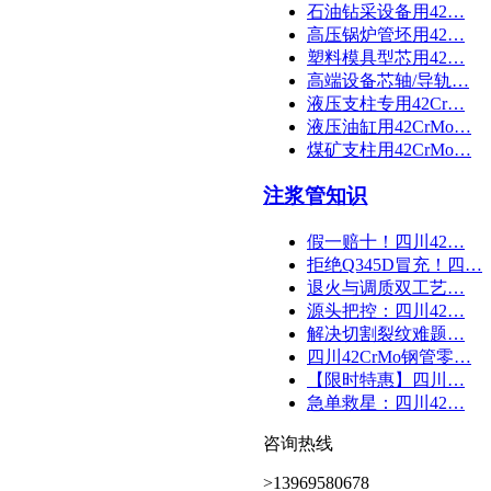
石油钻采设备用42…
高压锅炉管坯用42…
塑料模具型芯用42…
高端设备芯轴/导轨…
液压支柱专用42Cr…
液压油缸用42CrMo…
煤矿支柱用42CrMo…
注浆管知识
假一赔十！四川42…
拒绝Q345D冒充！四…
退火与调质双工艺…
源头把控：四川42…
解决切割裂纹难题…
四川42CrMo钢管零…
【限时特惠】四川…
急单救星：四川42…
咨询热线
>13969580678