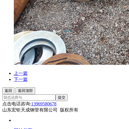
上一篇
下一篇
返回
返回顶部
提交
点击电话咨询:
13969580678
山东宏钜天成钢管有限公司 版权所有