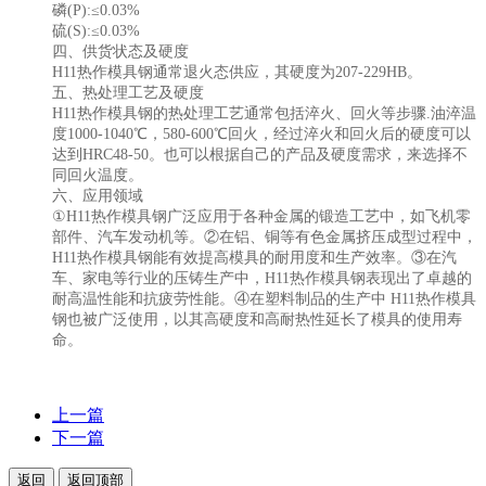
磷(P):≤0.03%
硫(S):≤0.03%
四、供货状态及硬度
H11热作模具钢通常退火态供应，其硬度为207-229HB。
五、热处理工艺及硬度
H11热作模具钢的热处理工艺通常包括淬火、回火等步骤.油淬温
度1000-1040℃，580-600℃回火，经过淬火和回火后的硬度可以
达到HRC48-50。也可以根据自己的产品及硬度需求，来选择不
同回火温度。
六、应用领域
①H11热作模具钢广泛应用于各种金属的锻造工艺中，如飞机零
部件、汽车发动机等。②在铝、铜等有色金属挤压成型过程中，
H11热作模具钢能有效提高模具的耐用度和生产效率。③在汽
车、家电等行业的压铸生产中，H11热作模具钢表现出了卓越的
耐高温性能和抗疲劳性能。④在塑料制品的生产中 H11热作模具
钢也被广泛使用，以其高硬度和高耐热性延长了模具的使用寿
命。
上一篇
下一篇
返回
返回顶部