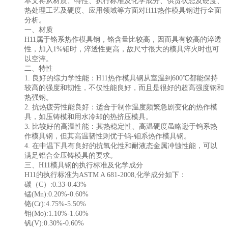
本文将从材质、特性、执行标准及化学成分、供货状态及硬度、
热处理工艺及硬度、应用领域等方面对H11热作模具钢进行全面
分析。
一、材质
H11属于铬系热作模具钢，铬含量比较高，因而具有较高的淬透
性，加入1%钼时，淬透性更高，故尺寸很大的模具淬火时也可
以空淬。
二、特性
1. 良好的综力学性能：
H11热作模具钢
从室温到600℃都能保持
较高的强度和韧性，不仅性能良好，而且是很好的超高强度钢和
热强钢。
2. 抗热疲劳性能良好：适合于制作温度频繁急剧变化的热作模
具，如压铸模和用水冷却的热挤压模具。
3. 比较好的高温性能：其热稳定性、高温硬度虽略逊于钨系热
作模具钢，但其高温韧性则优于钨-钼系热作模具钢。
4. 在中温下具有良好的抗氧化性和耐液态金属冲蚀性能，可以
满足铝合金压铸模具的要求。
三、H11模具钢的执行标准及化学成分
H11的执行标准为ASTM A 681-2008,化学成分如下：
碳（C）:0.33-0.43%
锰(Mn):0.20%-0.60%
铬(Cr):4.75%-5.50%
钼(Mo):1.10%-1.60%
钒(V):0.30%-0.60%