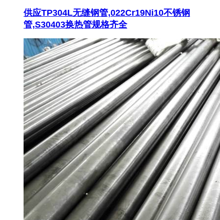
供应TP304L无缝钢管,022Cr19Ni10不锈钢
管,S30403换热管规格齐全