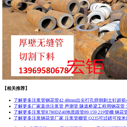
【相关推荐】
了解更多
注浆管钢花管42 48mm出尖打孔焊倒刺土钉超前小
了解更多
厂家直供注浆管 声测管 隧道桥梁工程用钢花管
了解更多
注浆管R780DZ40地质跟管89 159 219管棚 
了解更多
注浆钢花管厂家 注浆管棚管 Q235可过磅可按米