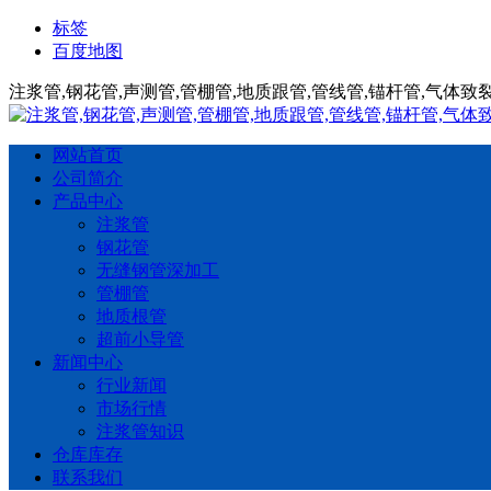
标签
百度地图
注浆管,钢花管,声测管,管棚管,地质跟管,管线管,锚杆管,气体
网站首页
公司简介
产品中心
注浆管
钢花管
无缝钢管深加工
管棚管
地质根管
超前小导管
新闻中心
行业新闻
市场行情
注浆管知识
仓库库存
联系我们