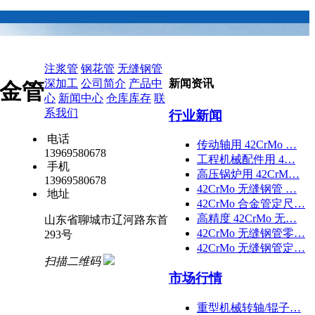
注浆管
钢花管
无缝钢管
深加工
公司简介
产品中
新闻资讯
合金管
心
新闻中心
仓库库存
联
系我们
行业新闻
电话
传动轴用 42CrMo …
13969580678
工程机械配件用 4…
手机
高压锅炉用 42CrM…
13969580678
42CrMo 无缝钢管 …
地址
42CrMo 合金管定尺…
高精度 42CrMo 无…
山东省聊城市辽河路东首
42CrMo 无缝钢管零…
293号
42CrMo 无缝钢管定…
扫描二维码
市场行情
重型机械转轴/辊子…