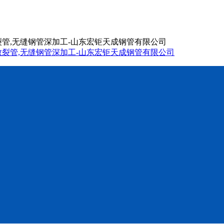
致裂管,无缝钢管深加工-山东宏钜天成钢管有限公司