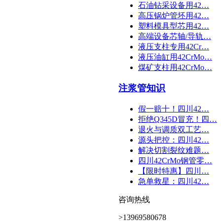
石油钻采设备用42…
高压锅炉管坯用42…
塑料模具型芯用42…
高端设备芯轴/导轨…
液压支柱专用42Cr…
液压油缸用42CrMo…
煤矿支柱用42CrMo…
注浆管知识
假一赔十！四川42…
拒绝Q345D冒充！四…
退火与调质双工艺…
源头把控：四川42…
解决切割裂纹难题…
四川42CrMo钢管零…
【限时特惠】四川…
急单救星：四川42…
咨询热线
>13969580678