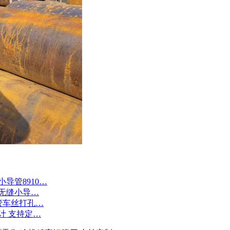
导管8910…
 无缝小导…
钢花管车丝打孔…
计 支持定…