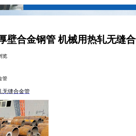
口径厚壁合金钢管 机械用热轧无缝
浏览
金管
热轧无缝合金管