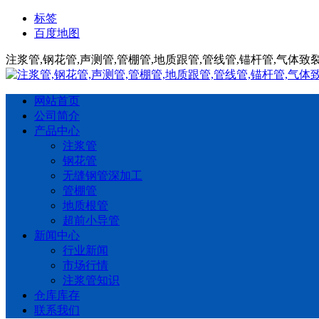
标签
百度地图
注浆管,钢花管,声测管,管棚管,地质跟管,管线管,锚杆管,气体
网站首页
公司简介
产品中心
注浆管
钢花管
无缝钢管深加工
管棚管
地质根管
超前小导管
新闻中心
行业新闻
市场行情
注浆管知识
仓库库存
联系我们