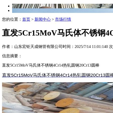
您的位置：
首页
>
新闻中心
>
市场行情
直发5Cr15MoV马氏体不锈钢4C
作者：山东宏钜天成钢管有限公司
时间：2025/7/14 11:01:14
0
次
信息摘要：
直发5Cr15MoV马氏体不锈钢4Cr14热轧圆钢20Cr13圆棒
直发5Cr15MoV马氏体不锈钢4Cr14热轧圆钢20Cr13圆