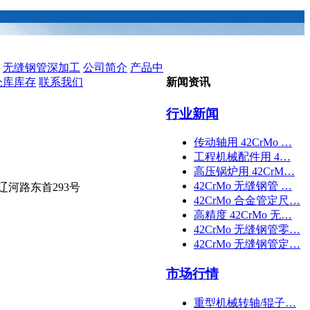
无缝钢管深加工
公司简介
产品中
仓库库存
联系我们
新闻资讯
行业新闻
传动轴用 42CrMo …
工程机械配件用 4…
高压锅炉用 42CrM…
42CrMo 无缝钢管 …
辽河路东首293号
42CrMo 合金管定尺…
高精度 42CrMo 无…
42CrMo 无缝钢管零…
42CrMo 无缝钢管定…
市场行情
重型机械转轴/辊子…