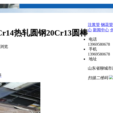
注浆管
钢花管
心
新闻中心
r14热轧圆钢20Cr13圆棒
电话
13969580678
浏览
手机
13969580678
地址
山东省聊城市
棒
扫描二维码