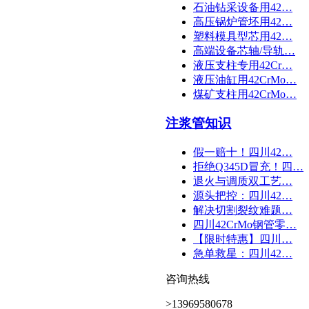
石油钻采设备用42…
高压锅炉管坯用42…
塑料模具型芯用42…
高端设备芯轴/导轨…
液压支柱专用42Cr…
液压油缸用42CrMo…
煤矿支柱用42CrMo…
注浆管知识
假一赔十！四川42…
拒绝Q345D冒充！四…
退火与调质双工艺…
源头把控：四川42…
解决切割裂纹难题…
四川42CrMo钢管零…
【限时特惠】四川…
急单救星：四川42…
咨询热线
>13969580678