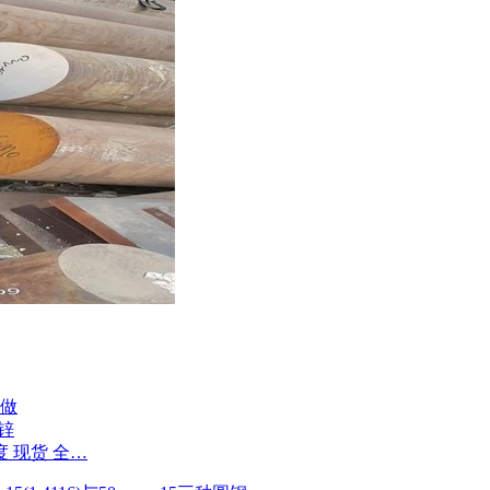
定做
镀锌
度 现货 全…