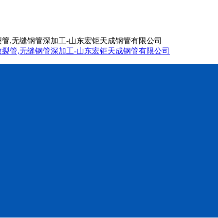
致裂管,无缝钢管深加工-山东宏钜天成钢管有限公司