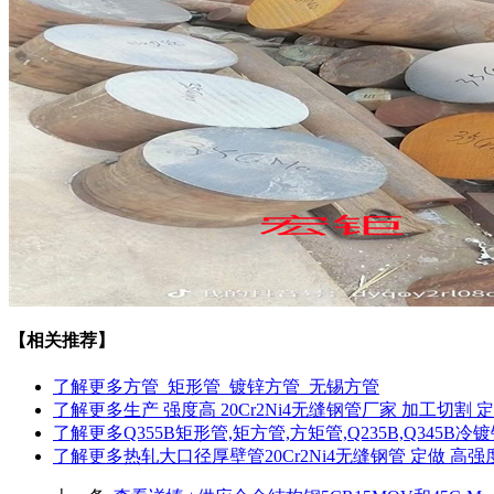
【相关推荐】
了解更多
方管_矩形管_镀锌方管_无锡方管
了解更多
生产 强度高 20Cr2Ni4无缝钢管厂家 加工切割 
了解更多
Q355B矩形管,矩方管,方矩管,Q235B,Q345B冷
了解更多
热轧大口径厚壁管20Cr2Ni4无缝钢管 定做 高强