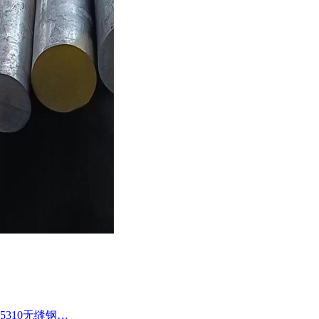
5310无缝钢…