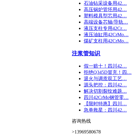
石油钻采设备用42…
高压锅炉管坯用42…
塑料模具型芯用42…
高端设备芯轴/导轨…
液压支柱专用42Cr…
液压油缸用42CrMo…
煤矿支柱用42CrMo…
注浆管知识
假一赔十！四川42…
拒绝Q345D冒充！四…
退火与调质双工艺…
源头把控：四川42…
解决切割裂纹难题…
四川42CrMo钢管零…
【限时特惠】四川…
急单救星：四川42…
咨询热线
>13969580678