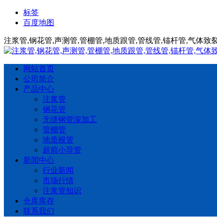
标签
百度地图
注浆管,钢花管,声测管,管棚管,地质跟管,管线管,锚杆管,气体
网站首页
公司简介
产品中心
注浆管
钢花管
无缝钢管深加工
管棚管
地质根管
超前小导管
新闻中心
行业新闻
市场行情
注浆管知识
仓库库存
联系我们