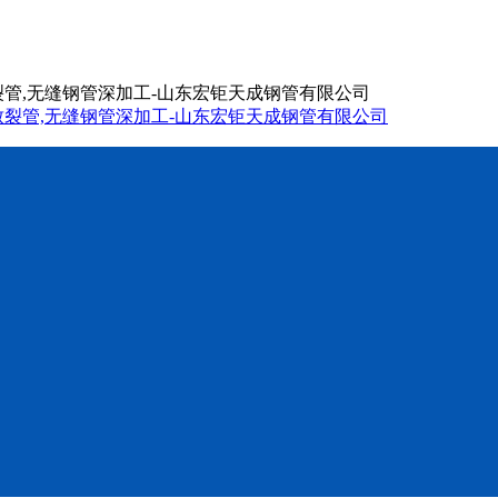
致裂管,无缝钢管深加工-山东宏钜天成钢管有限公司