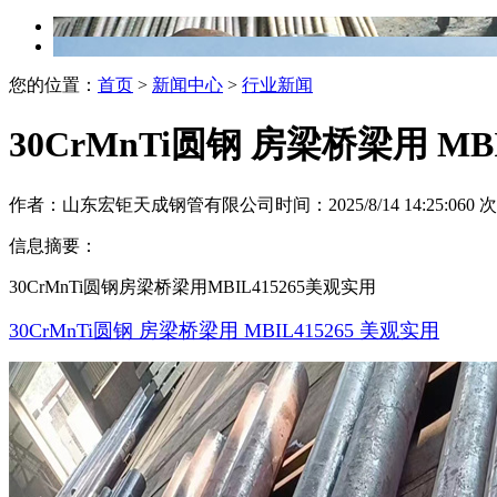
您的位置：
首页
>
新闻中心
>
行业新闻
30CrMnTi圆钢 房梁桥梁用 MBI
作者：山东宏钜天成钢管有限公司
时间：2025/8/14 14:25:06
0
次
信息摘要：
30CrMnTi圆钢房梁桥梁用MBIL415265美观实用
30CrMnTi圆钢 房梁桥梁用 MBIL415265 美观实用