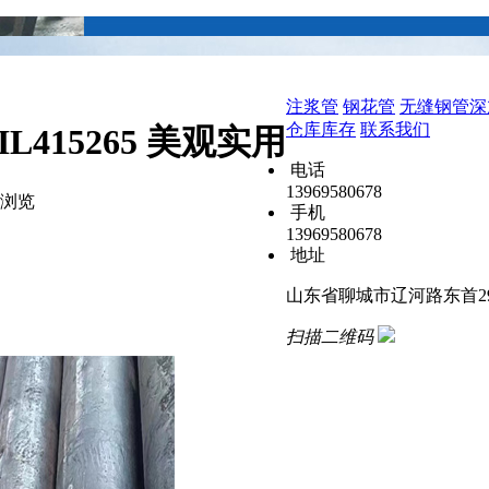
注浆管
钢花管
无缝钢管深
仓库库存
联系我们
L415265 美观实用
电话
13969580678
浏览
手机
13969580678
地址
山东省聊城市辽河路东首2
扫描二维码